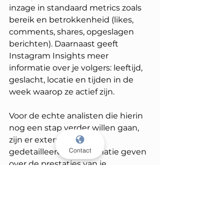
inzage in standaard metrics zoals 
bereik en betrokkenheid (likes, 
comments, shares, opgeslagen 
berichten). Daarnaast geeft 
Instagram Insights meer 
informatie over je volgers: leeftijd, 
geslacht, locatie en tijden in de 
week waarop ze actief zijn.
Voor de echte analisten die hierin 
nog een stap verder willen gaan, 
zijn er externe tools die 
Contact
gedetailleerdere informatie geven 
over de prestaties van je 
Instagram. Dit is vooral handig als 
je naast Instagram ook op andere 
social media kanalen actief bent 
met je bedrijf. Deze tools helpen je 
om het grotere plaatje te zien en 