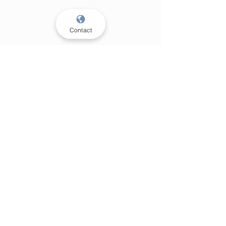
Contact
Privacy
policy
Cookie policy
KVK:
93670907
BTW:
NL005034317B17